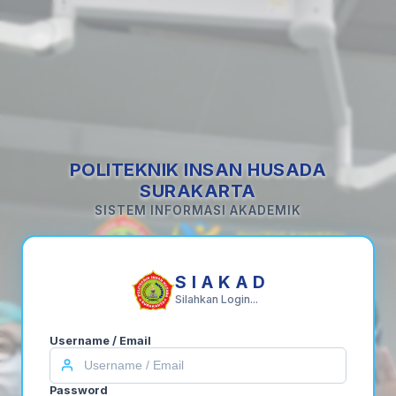
POLITEKNIK INSAN HUSADA
SURAKARTA
SISTEM INFORMASI AKADEMIK
S I A K A D
Silahkan Login...
Username / Email
Password